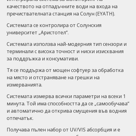
качеството на отпадъчните води на входа на
пречиствателната станция на Солун (EYATH).
Системата се контролира от Солунския
университет „Аристотел“.
Системата използва най-модерния тип сензори и
терминали с висока точност и ниски изисквания
за поддръжка и консумативи.
Тя се поддържа от мощен софтуер за обработка
на място и отстраняване на грешки на
измерванията.
Системата измерва всички параметри на всеки 1
минута. Той има способността да се „самообучава“
и автоматично да открива смущения във водния
отпечатък.
Получава пълен набор от UV/VIS абсорбция и е